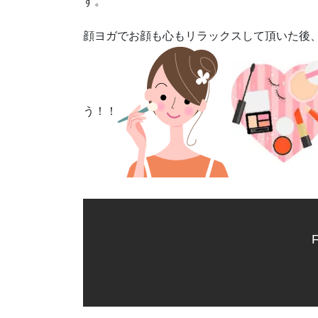
す。
顔ヨガでお顔も心もリラックスして頂いた後
う！！
F