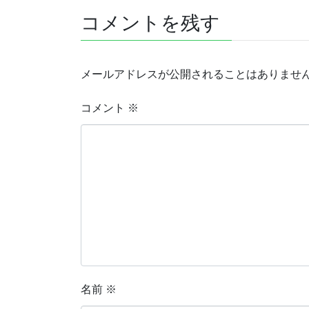
す
ウ
)
ィ
コメントを残す
ン
ド
ウ
で
開
き
メールアドレスが公開されることはありませ
ま
す
)
コメント
※
名前
※