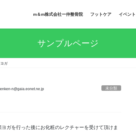
m＆m株式会社ー仲整骨院
フットケア
イベント
サンプルページ
顔ヨガ
未分類
enken-n@gaia.eonet.ne.jp
顔ヨガを行った後にお化粧のレクチャーを受けて頂けま