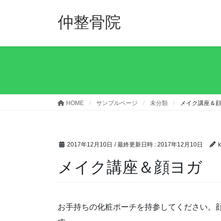
コ
ナ
ン
ビ
仲整骨院
テ
ゲ
ン
ー
ツ
シ
へ
ョ
ス
ン
キ
に
ッ
移
HOME
サンプルページ
未分類
メイク講座＆
プ
動
2017年12月10日
/ 最終更新日時 :
2017年12月10日
k
メイク講座＆顔ヨガ
お手持ちの化粧ポーチを持参してください。