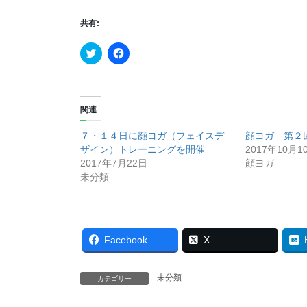
共有:
ク
F
リ
a
ッ
c
ク
e
し
b
て
o
T
o
関連
w
k
i
で
t
共
７・１４日に顔ヨガ（フェイスデ
顔ヨガ 第２
t
有
e
す
ザイン）トレーニングを開催
2017年10月1
r
る
2017年7月22日
顔ヨガ
で
に
共
は
未分類
有
ク
(
リ
新
ッ
し
ク
い
し
ウ
て
ィ
く
Facebook
X
ン
だ
ド
さ
ウ
い
で
(
未分類
カテゴリー
開
新
き
し
ま
い