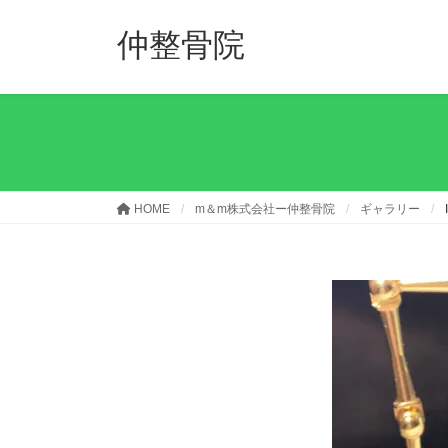
コ
ナ
ン
ビ
仲整骨院
テ
ゲ
ン
ー
ツ
シ
へ
ョ
ス
ン
キ
に
ッ
移
HOME
m＆m株式会社ー仲整骨院
ギャラリー
プ
動