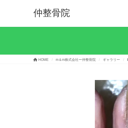
コ
ナ
ン
ビ
仲整骨院
テ
ゲ
ン
ー
ツ
シ
へ
ョ
ス
ン
キ
に
ッ
移
HOME
m＆m株式会社ー仲整骨院
ギャラリー
プ
動