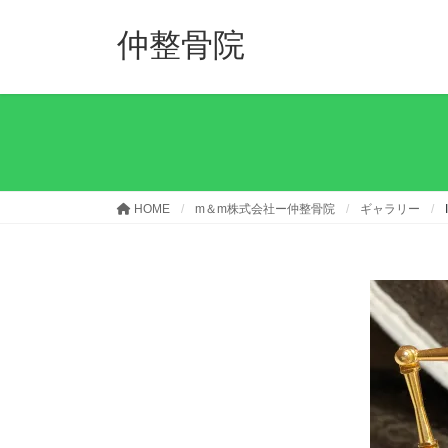
コ
ナ
ン
ビ
仲整骨院
テ
ゲ
ン
ー
ツ
シ
へ
ョ
ス
ン
キ
に
ッ
移
HOME
m＆m株式会社ー仲整骨院
ギャラリー
プ
動