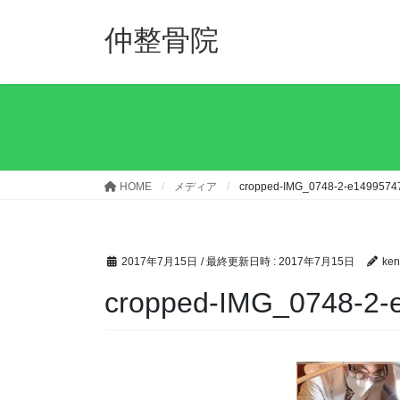
コ
ナ
ン
ビ
仲整骨院
テ
ゲ
ン
ー
ツ
シ
へ
ョ
ス
ン
キ
に
ッ
移
HOME
メディア
cropped-IMG_0748-2-e1499574
プ
動
2017年7月15日
/ 最終更新日時 :
2017年7月15日
ken
cropped-IMG_0748-2-