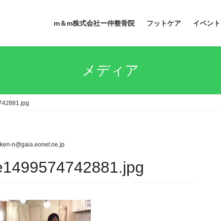
m＆m株式会社ー仲整骨院
フットケア
イベント
メディア
742881.jpg
ken-n@gaia.eonet.ne.jp
e1499574742881.jpg