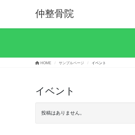
コ
ナ
ン
ビ
仲整骨院
テ
ゲ
ン
ー
ツ
シ
へ
ョ
ス
ン
キ
に
ッ
移
HOME
サンプルページ
イベント
プ
動
イベント
投稿はありません。